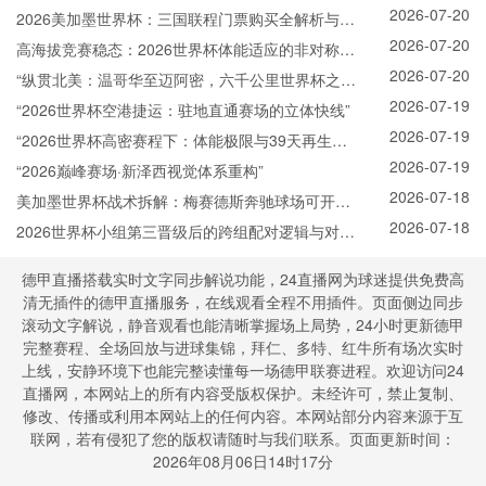
2026-07-20
2026美加墨世界杯：三国联程门票购买全解析与跨
2026-07-20
境行李极速通关实操手册
高海拔竞赛稳态：2026世界杯体能适应的非对称调
2026-07-20
控策略
“纵贯北美：温哥华至迈阿密，六千公里世界杯之旅
2026-07-19
费用拆解”
“2026世界杯空港捷运：驻地直通赛场的立体快线”
2026-07-19
“2026世界杯高密赛程下：体能极限与39天再生调
2026-07-19
控策略”
“2026巅峰赛场·新泽西视觉体系重构”
2026-07-18
美加墨世界杯战术拆解：梅赛德斯奔驰球场可开合
2026-07-18
屋顶的实时调度推演
2026世界杯小组第三晋级后的跨组配对逻辑与对阵
生成机制详解
德甲直播搭载实时文字同步解说功能，24直播网为球迷提供免费高
清无插件的德甲直播服务，在线观看全程不用插件。页面侧边同步
滚动文字解说，静音观看也能清晰掌握场上局势，24小时更新德甲
完整赛程、全场回放与进球集锦，拜仁、多特、红牛所有场次实时
上线，安静环境下也能完整读懂每一场德甲联赛进程。欢迎访问24
直播网，本网站上的所有内容受版权保护。未经许可，禁止复制、
修改、传播或利用本网站上的任何内容。本网站部分内容来源于互
联网，若有侵犯了您的版权请随时与我们联系。页面更新时间：
2026年08月06日14时17分