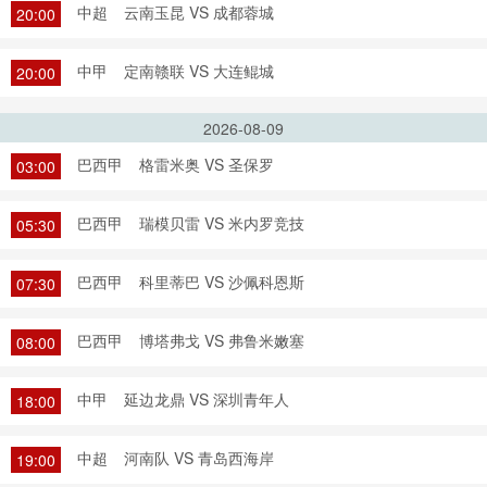
中超
云南玉昆 VS 成都蓉城
20:00
中甲
定南赣联 VS 大连鲲城
20:00
2026-08-09
巴西甲
格雷米奥 VS 圣保罗
03:00
巴西甲
瑞模贝雷 VS 米内罗竞技
05:30
巴西甲
科里蒂巴 VS 沙佩科恩斯
07:30
巴西甲
博塔弗戈 VS 弗鲁米嫩塞
08:00
中甲
延边龙鼎 VS 深圳青年人
18:00
中超
河南队 VS 青岛西海岸
19:00