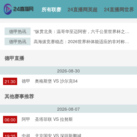
所有联赛
24直播网英超
24直播网世界
德甲热讯
“纵贯北美：温哥华至迈阿密，六千公里世界杯之旅
费用拆解”
德甲热讯
高海拔竞赛稳态：2026世界杯体能适应的非对称调
控策略
德甲直播
2026-08-30
德甲
奥格斯堡 VS 沙尔克04
21:30
其他赛事推荐
2026-08-07
阿甲
圣塔菲联 VS 拉努斯
06:00
中超
北京国安 VS 深圳新鹏城
19:35