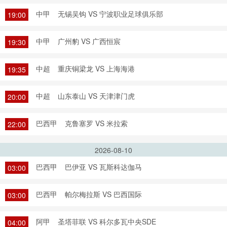
中甲
无锡吴钩 VS 宁波职业足球俱乐部
19:00
中甲
广州豹 VS 广西恒宸
19:30
中超
重庆铜梁龙 VS 上海海港
19:35
中超
山东泰山 VS 天津津门虎
20:00
巴西甲
克鲁塞罗 VS 米拉索
22:00
2026-08-10
巴西甲
巴伊亚 VS 瓦斯科达伽马
03:00
巴西甲
帕尔梅拉斯 VS 巴西国际
03:00
阿甲
圣塔菲联 VS 科尔多瓦中央SDE
04:00