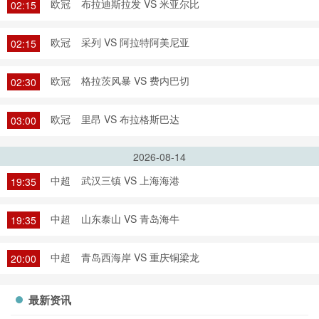
欧冠
布拉迪斯拉发 VS 米亚尔比
02:15
欧冠
采列 VS 阿拉特阿美尼亚
02:15
欧冠
格拉茨风暴 VS 费内巴切
02:30
欧冠
里昂 VS 布拉格斯巴达
03:00
2026-08-14
中超
武汉三镇 VS 上海海港
19:35
中超
山东泰山 VS 青岛海牛
19:35
中超
青岛西海岸 VS 重庆铜梁龙
20:00
最新资讯