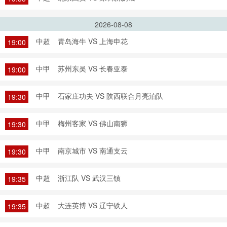
2026-08-08
中超
青岛海牛 VS 上海申花
19:00
中甲
苏州东吴 VS 长春亚泰
19:00
中甲
石家庄功夫 VS 陕西联合月亮泊队
19:30
中甲
梅州客家 VS 佛山南狮
19:30
中甲
南京城市 VS 南通支云
19:30
中超
浙江队 VS 武汉三镇
19:35
中超
大连英博 VS 辽宁铁人
19:35