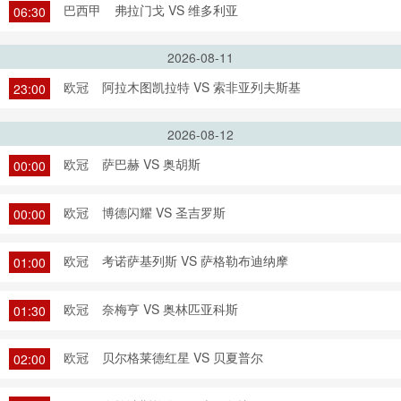
巴西甲
弗拉门戈 VS 维多利亚
06:30
2026-08-11
欧冠
阿拉木图凯拉特 VS 索非亚列夫斯基
23:00
2026-08-12
欧冠
萨巴赫 VS 奥胡斯
00:00
欧冠
博德闪耀 VS 圣吉罗斯
00:00
欧冠
考诺萨基列斯 VS 萨格勒布迪纳摩
01:00
欧冠
奈梅亨 VS 奥林匹亚科斯
01:30
欧冠
贝尔格莱德红星 VS 贝夏普尔
02:00