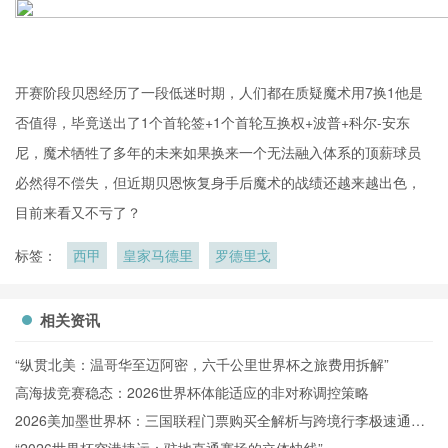
开赛阶段贝恩经历了一段低迷时期，人们都在质疑魔术用7换1他是
否值得，毕竟送出了1个首轮签+1个首轮互换权+波普+科尔-安东
尼，魔术牺牲了多年的未来如果换来一个无法融入体系的顶薪球员
必然得不偿失，但近期贝恩恢复身手后魔术的战绩还越来越出色，
目前来看又不亏了？
标签：
西甲
皇家马德里
罗德里戈
相关资讯
“纵贯北美：温哥华至迈阿密，六千公里世界杯之旅费用拆解”
高海拔竞赛稳态：2026世界杯体能适应的非对称调控策略
2026美加墨世界杯：三国联程门票购买全解析与跨境行李极速通关