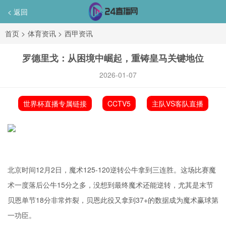
< 返回
首页
>
体育资讯
>
西甲资讯
罗德里戈：从困境中崛起，重铸皇马关键地位
2026-01-07
世界杯直播专属链接
CCTV5
主队VS客队直播
北京时间12月2日，魔术125-120逆转公牛拿到三连胜。这场比赛魔
术一度落后公牛15分之多，没想到最终魔术还能逆转，尤其是末节
贝恩单节18分非常炸裂，贝恩此役又拿到37+的数据成为魔术赢球第
一功臣。