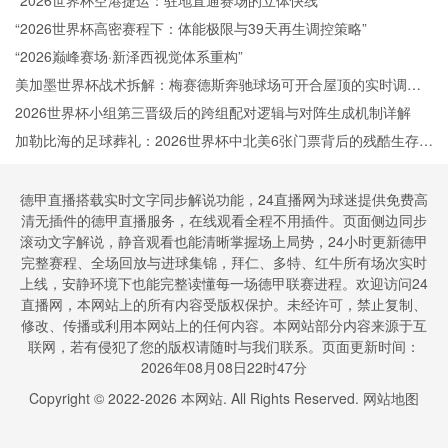
实操手册
“2026世界杯空港捷运：驻地直通赛场的立体快线”
“2026世界杯高密赛程下：体能极限与39天再生调控策略”
“2026巅峰赛场·新泽西视觉体系重构”
美加墨世界杯战术拆解：梅赛德斯奔驰球场可开合屋顶的实时调度
推演
2026世界杯小组第三晋级后的跨组配对逻辑与对阵生成机制详解
加勒比海的足球葬礼：2026世界杯中北美6张门票背后的残酷生存法
则
德甲直播搭载实时文字同步解说功能，24直播网为球迷提供免费高
清无插件的德甲直播服务，在线观看全程不用插件。页面侧边同步
滚动文字解说，静音观看也能清晰掌握场上局势，24小时更新德甲
完整赛程、全场回放与进球集锦，拜仁、多特、红牛所有场次实时
上线，安静环境下也能完整读懂每一场德甲联赛进程。欢迎访问24
直播网，本网站上的所有内容受版权保护。未经许可，禁止复制、
修改、传播或利用本网站上的任何内容。本网站部分内容来源于互
联网，若有侵犯了您的版权请随时与我们联系。页面更新时间：
2026年08月08日22时47分
Copyright © 2022-
2026
本网站. All Rights Reserved.
网站地图